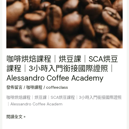
時
入
門
銜
接
國
際
證
照
咖啡烘焙課程｜烘豆課｜SCA烘豆
｜
課程｜3小時入門銜接國際證照｜
Alessandro
Coffee
Alessandro Coffee Academy
Academy
發佈留言
/
咖啡課程
/
coffeeclass
咖啡烘焙課程｜烘豆課｜SCA烘豆課程｜3小時入門銜接國際證照
｜Alessandro Coffee Academ
閱讀全文 »