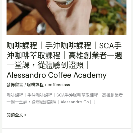
取
課
程
｜
高
雄
創
咖啡課程｜手沖咖啡課程｜SCA手
業
沖咖啡萃取課程｜高雄創業者一週
者
一
一堂課，從體驗到證照｜
週
Alessandro Coffee Academy
一
堂
發佈留言
/
咖啡課程
/
coffeeclass
課，
咖啡課程｜手沖咖啡課程｜SCA手沖咖啡萃取課程｜高雄創業者
從
一週一堂課，從體驗到證照｜Alessandro Co […]
體
驗
閱讀全文 »
到
證
照