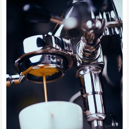
開
際
啟
證
咖
照
啡
｜
館
Alessandro
創
Coffee
業
Academy
之
路：
高
雄
SCA
手
沖
咖
啡
課
程、
咖
啡