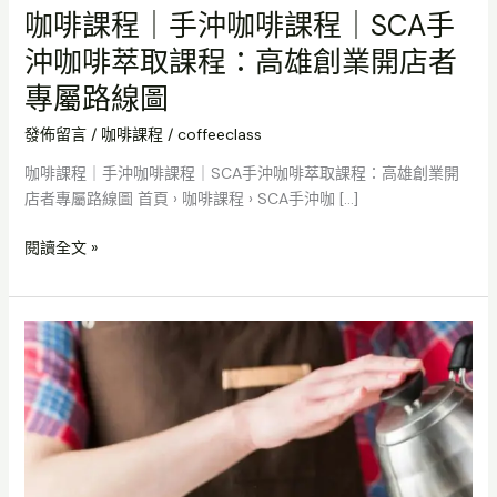
SCA
咖啡課程｜手沖咖啡課程｜SCA手
習
手
沖咖啡萃取課程：高雄創業開店者
沖
咖
專屬路線圖
啡
萃
發佈留言
/
咖啡課程
/
coffeeclass
取
咖啡課程｜手沖咖啡課程｜SCA手沖咖啡萃取課程：高雄創業開
課
店者專屬路線圖 首頁 › 咖啡課程 › SCA手沖咖 […]
程：
高
閱讀全文 »
雄
創
業
咖
開
啡
店
課
者
程
專
｜
屬
手
路
沖
線