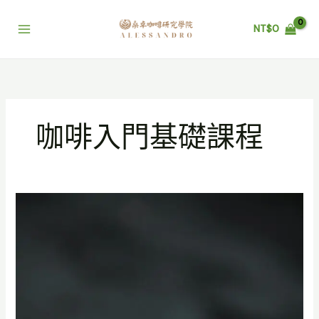
跳
至
NT$
0
主
要
內
容
咖啡入門基礎課程
開
啟
咖
啡
創
業
夢
想：