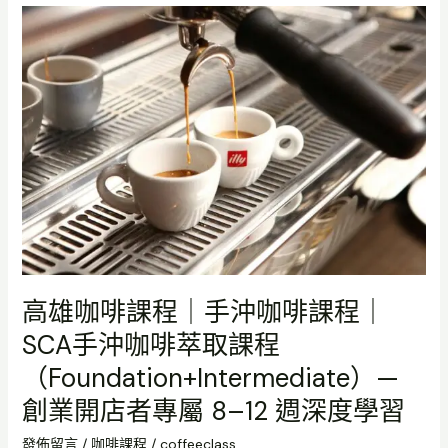
｜
高
Alessandro
雄
Coffee
咖
Academy
啡
課
程
｜
手
沖
咖
啡
課
程
高雄咖啡課程｜手沖咖啡課程｜
｜
SCA手沖咖啡萃取課程
SCA
手
（Foundation+Intermediate）—
沖
創業開店者專屬 8–12 週深度學習
咖
啡
發佈留言
/
咖啡課程
/
coffeeclass