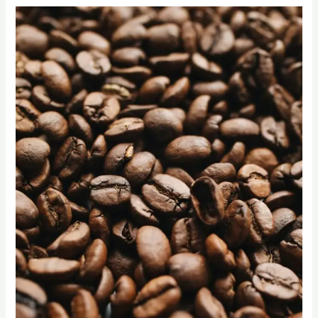
卓
咖
咖
啡
啡
烘
研
焙
究
課
學
程
院
｜
助
烘
您
豆
從
課
新
｜
手
SCA
到
烘
專
豆
業
課
咖
程
啡
｜
師
3
小