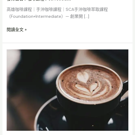
萃
取
高雄咖啡課程｜手沖咖啡課程｜SCA手沖咖啡萃取課程
課
（Foundation+Intermediate）— 創業開 […]
程
（Foundation+Intermediate）
閱讀全文 »
—
創
業
咖
開
啡
店
課
者
程
專
｜
屬
手
8
沖
–
咖
12
啡
週
課
深
程
度
｜
學