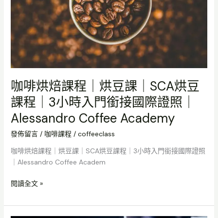
｜
烘
豆
課
｜
SCA
烘
咖啡烘焙課程｜烘豆課｜SCA烘豆
豆
課程｜3小時入門銜接國際證照｜
課
程
Alessandro Coffee Academy
｜
3
發佈留言
/
咖啡課程
/
coffeeclass
小
咖啡烘焙課程｜烘豆課｜SCA烘豆課程｜3小時入門銜接國際證照
時
｜Alessandro Coffee Academ
入
門
閱讀全文 »
銜
接
國