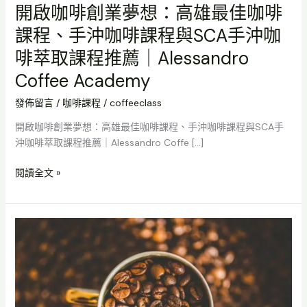
啡
開啟咖啡創業夢想：高雄最佳咖啡
萃
課程、手沖咖啡課程與SCA手沖咖
取
課
啡萃取課程推薦｜Alessandro
程
Coffee Academy
推
薦
發佈留言
/
咖啡課程
/
coffeeclass
｜
開啟咖啡創業夢想：高雄最佳咖啡課程、手沖咖啡課程與SCA手
Alessandro
沖咖啡萃取課程推薦｜Alessandro Coffe […]
Coffee
Academy
閱讀全文 »
咖
啡
烘
焙
課
程