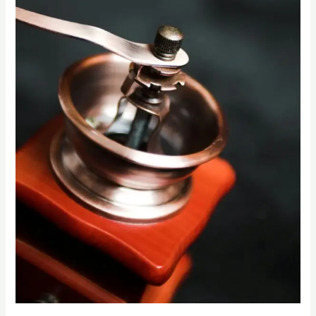
高
雄
最
佳
咖
啡
課
程、
手
沖
咖
啡
課
程
與
SCA
手
沖
咖