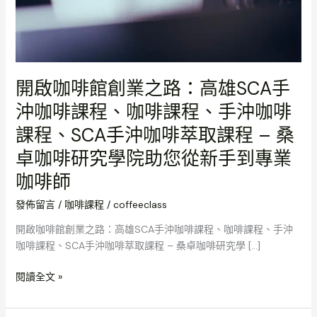
課
程、
手
沖
咖
開啟咖啡館創業之路：高雄SCA手
啡
沖咖啡課程、咖啡課程、手沖咖啡
課
程、
課程、SCA手沖咖啡萃取課程 – 桑
SCA
卓咖啡研究學院助您從新手到專業
手
沖
咖啡師
咖
發佈留言
/
咖啡課程
/
coffeeclass
啡
萃
開啟咖啡館創業之路：高雄SCA手沖咖啡課程、咖啡課程、手沖
取
咖啡課程、SCA手沖咖啡萃取課程 – 桑卓咖啡研究學 […]
課
程
閱讀全文 »
–
桑