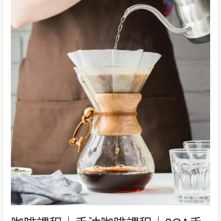
咖
圖
啡
課
程
｜
SCA
手
沖
咖
啡
萃
取
課
程
（高
雄）
—
一
週