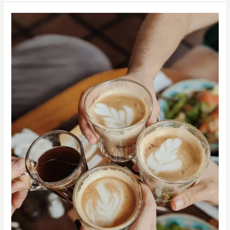
一
咖
週
啡
一
課
堂
程
課，
｜
專
手
為
沖
創
咖
業
啡
開
課
店
程
設
｜
計
SCA
手
沖
咖
啡
萃