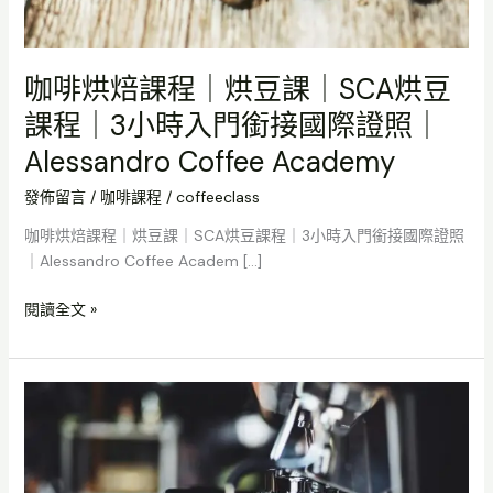
時
入
門
咖啡烘焙課程｜烘豆課｜SCA烘豆
銜
課程｜3小時入門銜接國際證照｜
接
國
Alessandro Coffee Academy
際
發佈留言
/
咖啡課程
/
coffeeclass
證
照
咖啡烘焙課程｜烘豆課｜SCA烘豆課程｜3小時入門銜接國際證照
｜
｜Alessandro Coffee Academ […]
Alessandro
Coffee
閱讀全文 »
Academy
【高
雄】
咖
啡