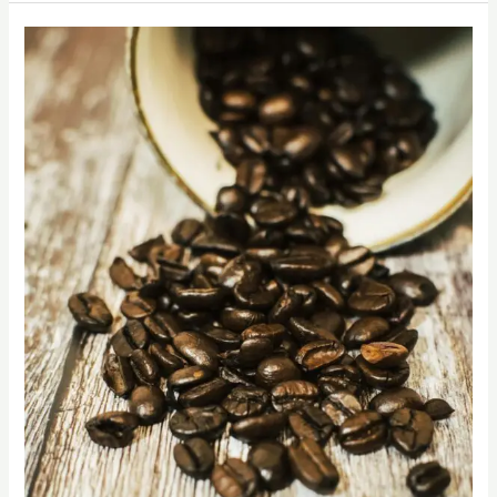
咖
啡
烘
焙
課
程
｜
烘
豆
課
｜
SCA
烘
豆
課
程
｜
3
小