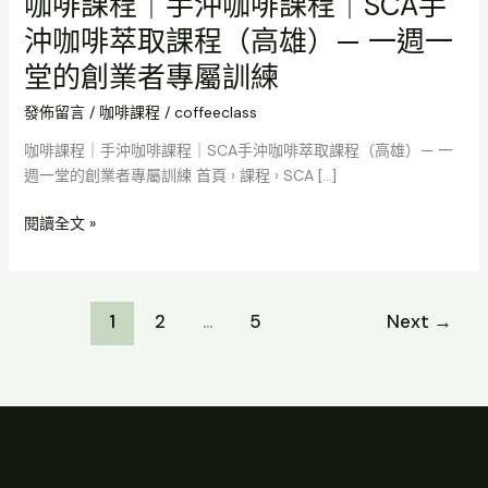
咖啡課程｜手沖咖啡課程｜SCA手
一
堂
沖咖啡萃取課程（高雄）— 一週一
的
堂的創業者專屬訓練
創
業
發佈留言
/
咖啡課程
/
coffeeclass
者
咖啡課程｜手沖咖啡課程｜SCA手沖咖啡萃取課程（高雄）— 一
專
週一堂的創業者專屬訓練 首頁 › 課程 › SCA […]
屬
訓
閱讀全文 »
練
1
2
...
5
Next
→