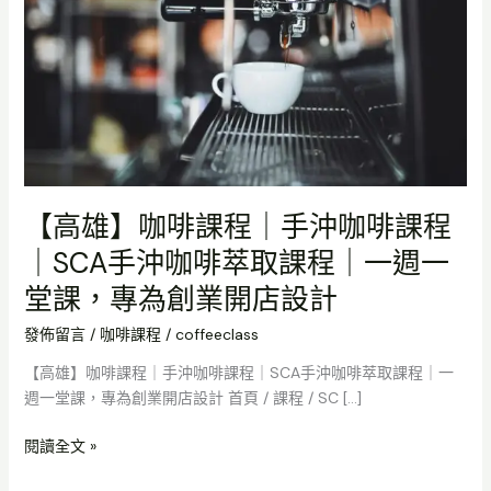
課
程
｜
手
沖
咖
啡
課
程
【高雄】咖啡課程｜手沖咖啡課程
｜
SCA
｜SCA手沖咖啡萃取課程｜一週一
手
堂課，專為創業開店設計
沖
咖
發佈留言
/
咖啡課程
/
coffeeclass
啡
【高雄】咖啡課程｜手沖咖啡課程｜SCA手沖咖啡萃取課程｜一
萃
週一堂課，專為創業開店設計 首頁 / 課程 / SC […]
取
課
閱讀全文 »
程
｜