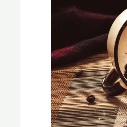
確
保
存
科
學