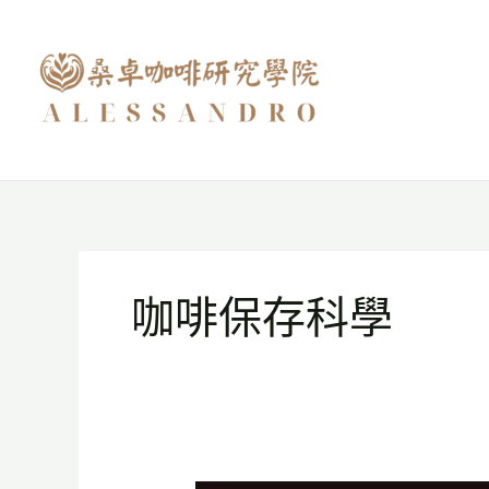
跳
至
主
要
內
容
咖啡保存科學