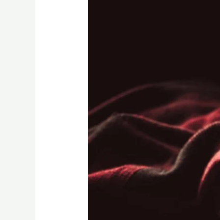
咖
啡
豆
要
冰
冰
箱
嗎？
SCA
手
沖
課
程
教
你
2026
最
正