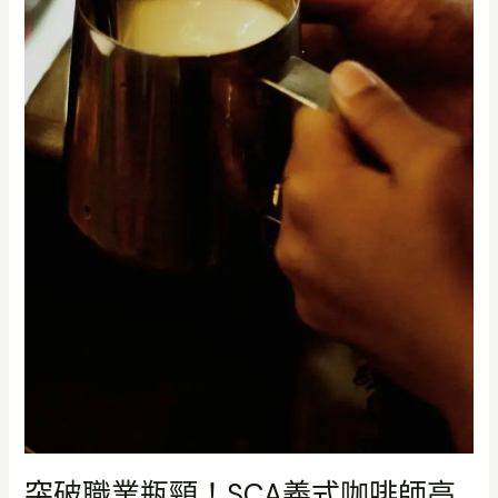
咖
啡
師
高
階
專
業
級
課
程
帶
你
晉
升
吧
檯
總
管
突破職業瓶頸！SCA義式咖啡師高