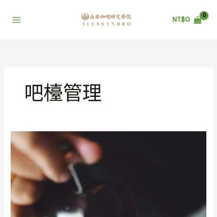
跳
至
NT$
0
主
要
內
容
吧檯管理
不
只
是
拉
花！
SCA
義
式