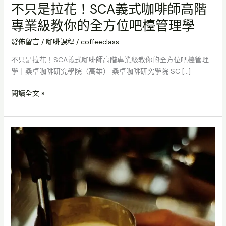
不只是拉花！SCA義式咖啡師高階
專業級教你的全方位吧檯管理學
發佈留言
/
咖啡課程
/
coffeeclass
不只是拉花！SCA義式咖啡師高階專業級教你的全方位吧檯管理
學｜桑卓咖啡研究學院（高雄） 桑卓咖啡研究學院 SC […]
閱讀全文 »
突
破
職
業
瓶
頸！
SCA
義
式