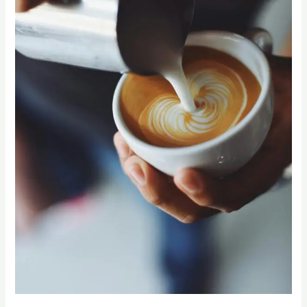
咖
啡
師
高
階
專
業
級
教
你
的
全
方
位
吧
檯
管
理
學