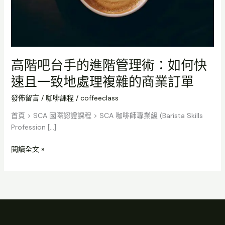
管
理
術：
如
何
高階吧台手的進階管理術：如何快
快
速且一致地處理複雜的商業訂單
速
且
發佈留言
/
咖啡課程
/
coffeeclass
一
致
首頁 > SCA 國際認證課程 > SCA 咖啡師專業級 (Barista Skills
地
Profession […]
處
理
閱讀全文 »
複
雜
的
商
業
訂