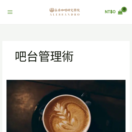
跳
至
NT$
0
主
要
內
容
吧台管理術
高
階
吧
台
手
的
進
階