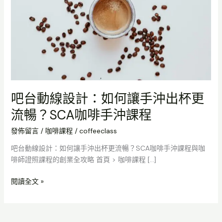
計：
如
何
讓
手
沖
出
杯
吧台動線設計：如何讓手沖出杯更
更
流暢？SCA咖啡手沖課程
流
暢？
發佈留言
/
咖啡課程
/
coffeeclass
SCA
咖
吧台動線設計：如何讓手沖出杯更流暢？SCA咖啡手沖課程與咖
啡
啡師證照課程的創業全攻略 首頁 > 咖啡課程 […]
手
沖
閱讀全文 »
課
程