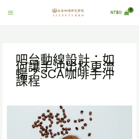
跳
至
NT$
0
主
要
內
容
吧台動線設計：如
何讓手沖出杯更流
暢？SCA咖啡手沖
課程
吧
台
動
線
設