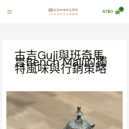
跳
至
NT$
0
主
要
內
容
古吉Guji與班奇馬
吉Bench Maji的獨
特風味與行銷策略
探
索
衣
索
比
亞