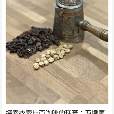
咖
啡
的
瑰
寶：
西
達
摩
Sidamo、
耶
加
雪
菲
Yirgacheffe、
古
吉
Guji
與
班
探索衣索比亞咖啡的瑰寶：西達摩