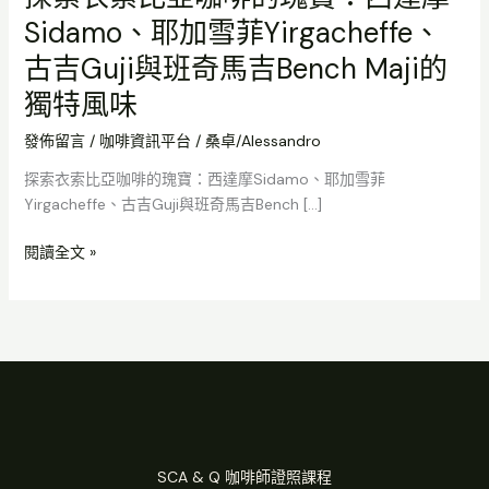
奇
Sidamo、耶加雪菲Yirgacheffe、
馬
吉
古吉Guji與班奇馬吉Bench Maji的
Bench
獨特風味
Maji
的
發佈留言
/
咖啡資訊平台
/
桑卓/Alessandro
獨
探索衣索比亞咖啡的瑰寶：西達摩Sidamo、耶加雪菲
特
Yirgacheffe、古吉Guji與班奇馬吉Bench […]
風
味
閱讀全文 »
SCA & Q 咖啡師證照課程