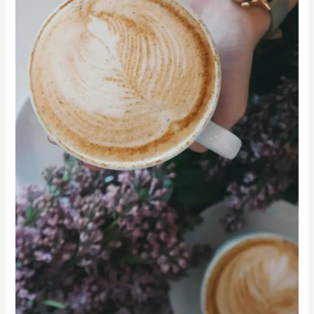
學
咖
啡，
有
機
會
讓
你
的
打
工
度
假
之
路
更
穩、
更
有