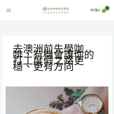
跳
至
NT$
0
主
要
內
容
去澳洲前先學咖
啡，有機會讓你的
打工度假之路更
穩、更有方向
去
澳
洲
前
先