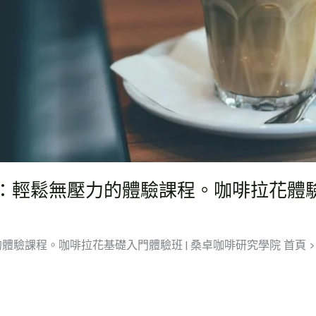
：輕鬆無壓力的體驗課程。咖啡拉花體
課程。咖啡拉花基礎入門體驗班 | 桑卓咖啡研究學院 首頁 > 咖