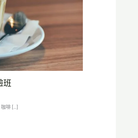
驗班
啡 […]