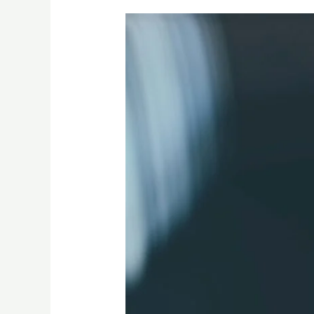
南
部
拉
花
新
手
友
善
教
室：
輕
鬆
無
壓
力
的
體