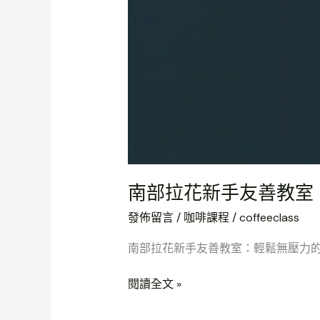
驗
課
程。
咖
啡
拉
花
體
驗
班
南部拉花新手友善教室
發佈留言
/
咖啡課程
/
coffeeclass
南部拉花新手友善教室：輕鬆無壓力的體驗
閱讀全文 »