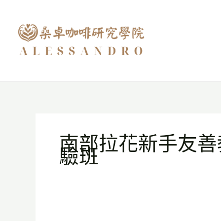
跳
至
主
要
內
容
南部拉花新手友善
驗班