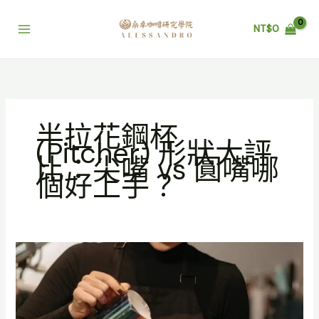
跳
至
NT$
0
主
要
內
容
半拉花鋼杯
(Pitcher) 形狀大評
比：尖嘴 vs 圓嘴哪
個好上手？
半
拉
花
鋼
杯