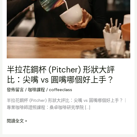
(Pitcher)
形
狀
大
評
比：
尖
嘴
vs
半拉花鋼杯 (Pitcher) 形狀大評
圓
嘴
比：尖嘴 vs 圓嘴哪個好上手？
哪
個
發佈留言
/
咖啡課程
/
coffeeclass
好
半拉花鋼杯 (Pitcher) 形狀大評比：尖嘴 vs 圓嘴哪個好上手？｜
上
專業咖啡師證照課程：桑卓咖啡研究學院 […]
手？
閱讀全文 »