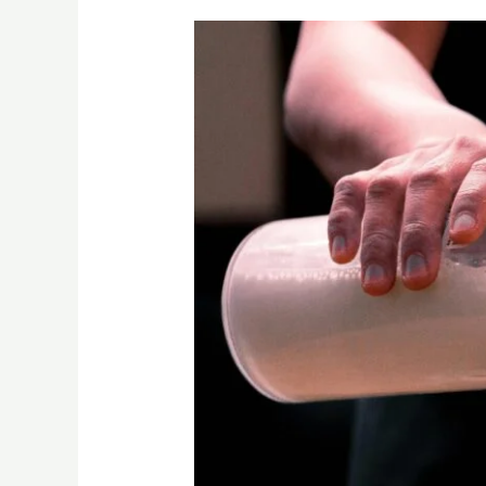
創
業
開
咖
啡
館
的
第
一
步：
掌
握
烘
焙
曲
線
的