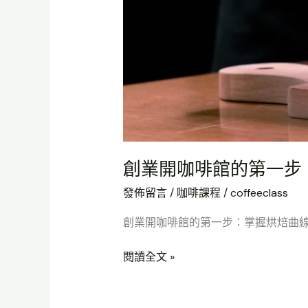
核
心：
AST
解
析
梅
納
反
應
創業開咖啡館的第一步：
發佈留言
/
咖啡課程
/
coffeeclass
創業開咖啡館的第一步：掌握烘焙曲線的
閱讀全文 »