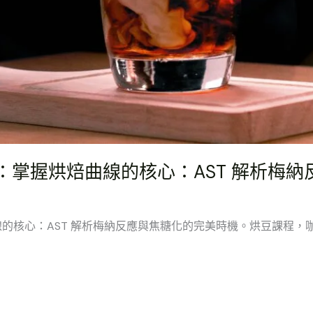
掌握烘焙曲線的核心：AST 解析梅納
核心：AST 解析梅納反應與焦糖化的完美時機。烘豆課程，咖啡