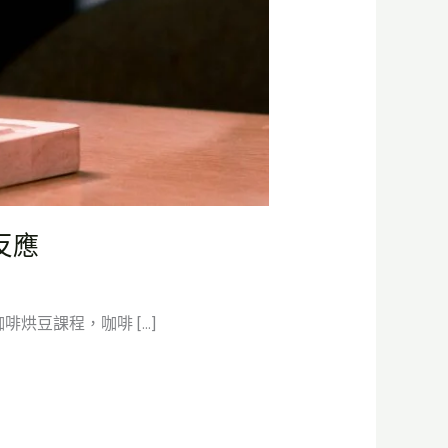
反應
烘豆課程，咖啡 […]