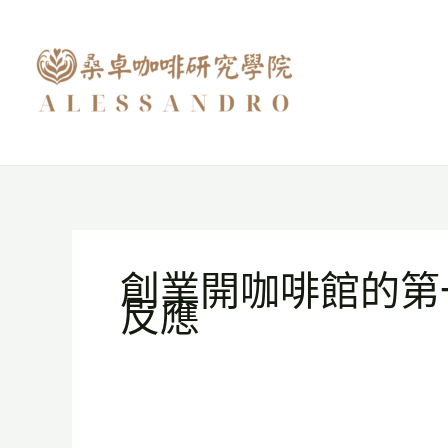
跳
至
主
要
內
容
創業開咖啡館的第
反應