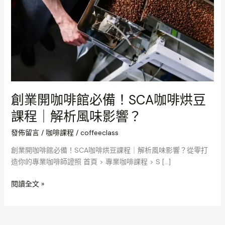
館
必
備！
SCA
咖
啡
烘
豆
創業開咖啡館必備！SCA咖啡烘豆
課
課程｜解析風味影響？
程
｜
發佈留言
/
咖啡課程
/
coffeeclass
解
析
創業開咖啡館必備！SCA咖啡烘豆課程｜解析風味影響？從零打
風
造你的專業咖啡師證照 首頁 > 專業咖啡課程 > S […]
味
影
閱讀全文 »
響？