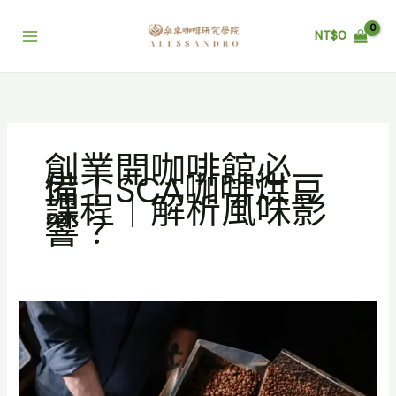
跳
至
NT$
0
主
要
內
容
創業開咖啡館必
備！SCA咖啡烘豆
課程｜解析風味影
響？
創
業
開
咖
啡