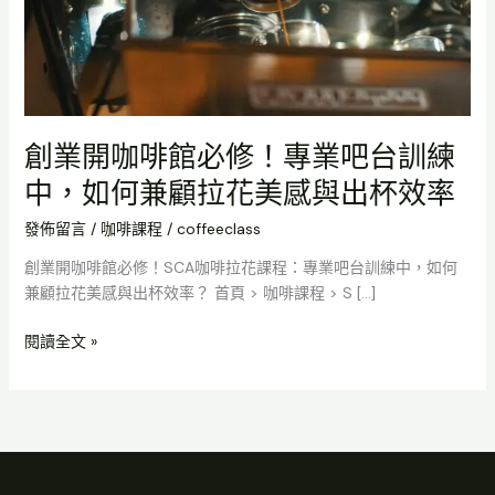
館
必
修！
專
業
吧
創業開咖啡館必修！專業吧台訓練
台
中，如何兼顧拉花美感與出杯效率
訓
練
發佈留言
/
咖啡課程
/
coffeeclass
中，
創業開咖啡館必修！SCA咖啡拉花課程：專業吧台訓練中，如何
如
兼顧拉花美感與出杯效率？ 首頁 > 咖啡課程 > S […]
何
兼
閱讀全文 »
顧
拉
花
美
感
與