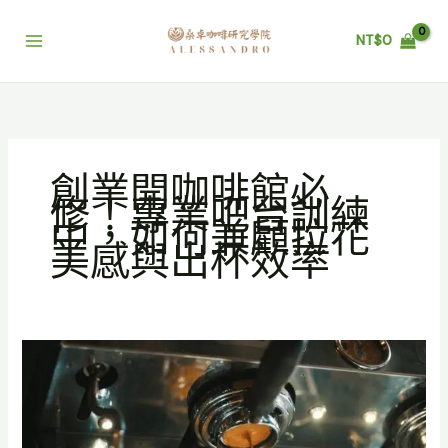
跳
至
NT$
0
主
要
內
容
創業開咖啡館必
修！專業吧台訓練
中，如何兼顧拉花
美感與出杯效率
創
業
開
咖
啡