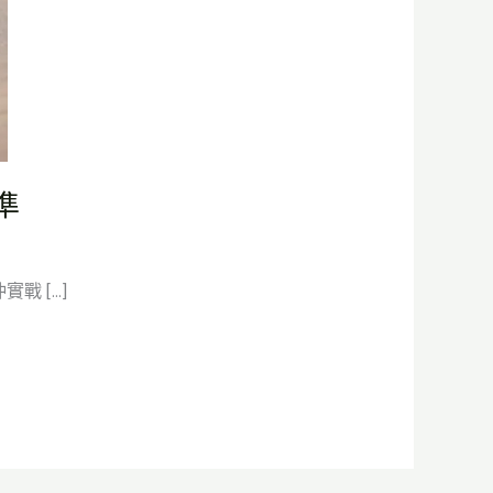
準
戰 […]