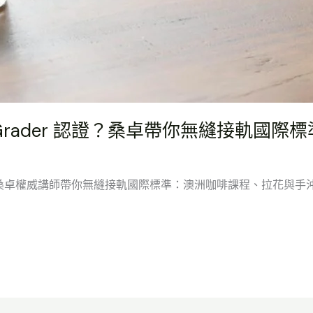
 Grader 認證？桑卓帶你無縫接軌國際標
 認證？桑卓權威講師帶你無縫接軌國際標準：澳洲咖啡課程、拉花與手沖實