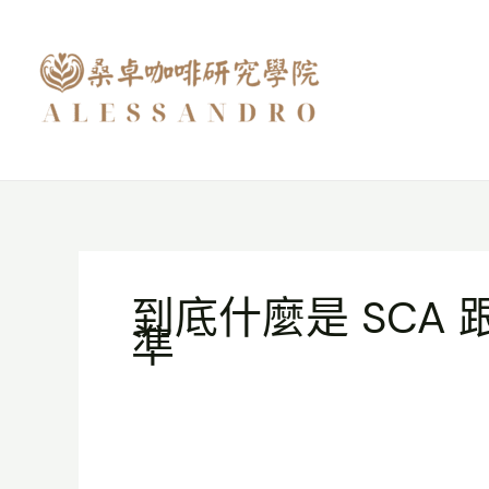
跳
至
主
要
內
容
到底什麼是 SCA 
準