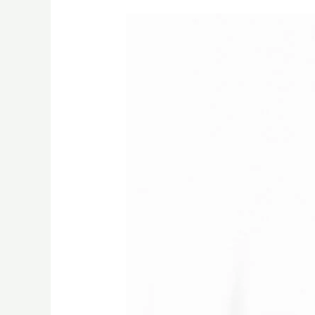
到
底
什
麼
是
SCA
跟
Q
Grader
認
證？
桑
卓
帶
你
無
縫