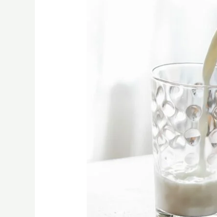
接
軌
國
際
標
準