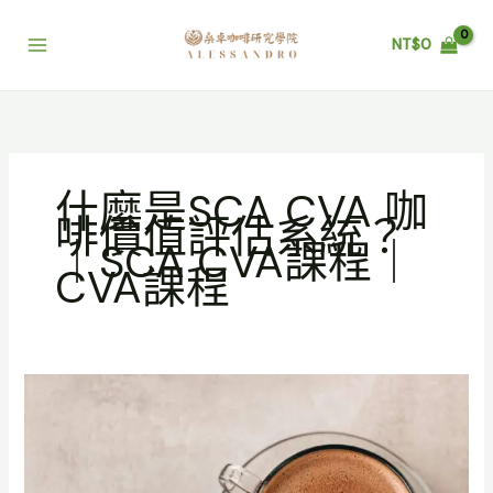
跳
至
NT$
0
主
要
內
容
什麼是SCA CVA 咖
啡價值評估系統？
｜SCA CVA課程｜
CVA課程
什
麼
是
SCA
CVA