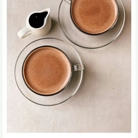
咖
啡
價
值
評
估
系
統？
｜
SCA
CVA
課
程
｜
CVA
課
程