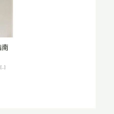
指南
…]