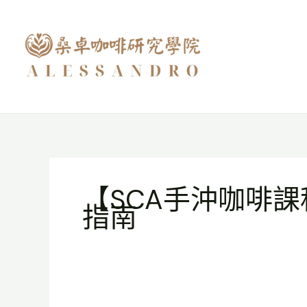
跳
至
主
要
內
容
【SCA手沖咖啡
指南