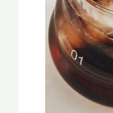
思，
SCA
實
戰
指
南