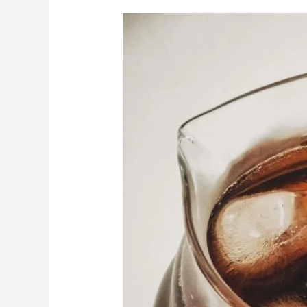
【SCA
手
沖
咖
啡
課
程】
想
開
咖
啡
館？
破
解
新
手
迷