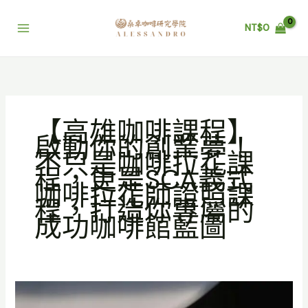
跳
至
NT$
0
主
要
內
容
【高雄咖啡課程】
啟動你的創業夢！
不只是咖啡拉花課
程，更是SCA義式
咖啡拉花師證照課
程，打造你專屬的
成功咖啡館藍圖
【高
雄