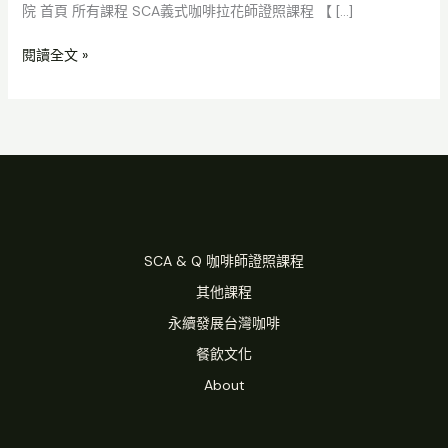
院 首頁 所有課程 SCA義式咖啡拉花師證照課程 【 […]
的
成
閱讀全文 »
功
咖
啡
館
藍
圖
SCA & Q 咖啡師證照課程
其他課程
永續發展台灣咖啡
餐飲文化
About