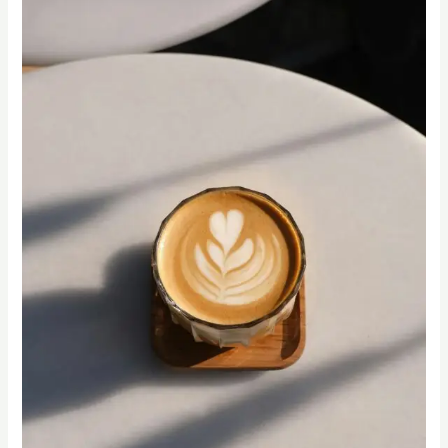
咖
啡
課
程】
啟
動
你
的
創
業
夢！
不
只
是
咖
啡
拉
花
課