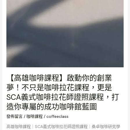
程，
更
是
SCA
義
式
咖
啡
拉
花
師
證
【高雄咖啡課程】啟動你的創業
照
夢！不只是咖啡拉花課程，更是
課
SCA義式咖啡拉花師證照課程，打
程，
打
造你專屬的成功咖啡館藍圖
造
你
發佈留言
/
咖啡課程
/
coffeeclass
專
高雄咖啡課程｜SCA義式咖啡拉花師證照課程｜桑卓咖啡研究學
屬