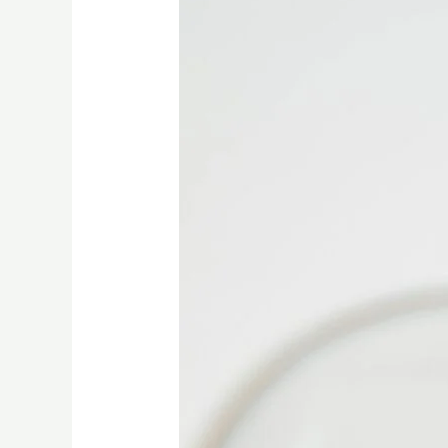
【從
零
到
開
業】
SCA
手
沖
與
感
官
描
述
全
攻
略：
Q
Grader