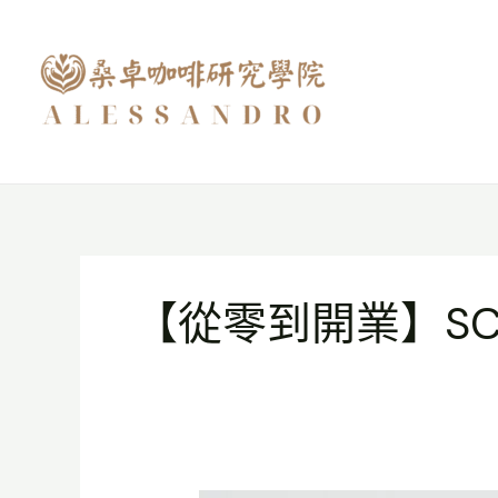
跳
至
主
要
內
容
【從零到開業】SCA