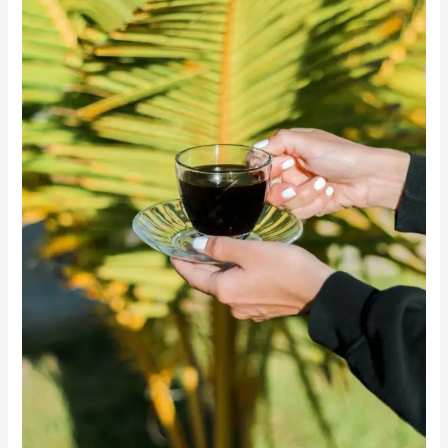
SCA
IDEAL
CUP
實
踐】
桑
卓
咖
啡
研
究
學
院
｜
SCA