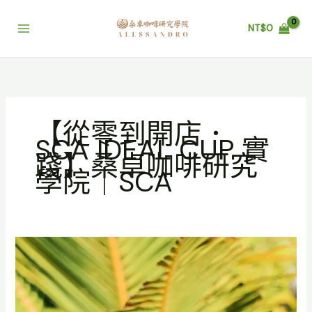
跳
至
NT$
0
主
要
內
容
【從零到開店．
SCA IDEAL CUP 實
踐】桑卓咖啡研究
學院｜SCA
【從
零
到
開
店．