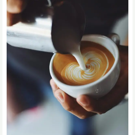
式
咖
啡
機
壓
力
與
溫
度
如
何
設
定？
SCA
高
階
搶
先
看