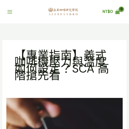
跳
至
NT$
0
主
要
內
容
【專業指南】義式
咖啡機壓力與溫度
如何設定？SCA 高
階搶先看
【專
業
指
南】
義