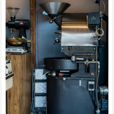
必
學】
咖
啡
師
證
照
課
程
全
攻
略：
SCA
咖
啡
課
程