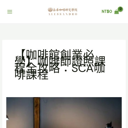
跳
至
NT$
0
主
要
內
容
【咖啡館創業必
學】咖啡師證照課
程全攻略：SCA咖
啡課程
【咖
啡
館
創
業