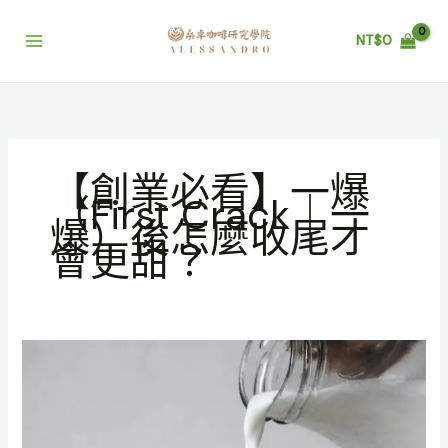
跳
至
NT$
0
主
要
內
容
【創業必看】一爆
（First Crack｜一
爆）後怎麼收尾才
會更甜？
【創
業
必
看】
一