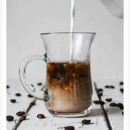
爆
（First
Crack
｜
一
爆）
後
怎
麼
收
尾
才
會
更
甜？