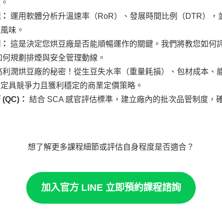
理。
理：
運用軟體分析升溫速率（RoR）、發展時間比例（DTR）
人風味。
劃：
這是決定您烘豆廠是否能順暢運作的關鍵。我們將教您如何
如何規劃排煙與安全管理動線。
高利潤烘豆廠的秘密！從生豆失水率（重量耗損）、包材成本、
制定具競爭力且獲利穩定的商業定價策略。
(QC)：
結合 SCA 感官評估標準，建立廠內的批次品管制度
想了解更多課程細節或評估自身程度是否適合？
加入官方 LINE 立即預約課程諮詢