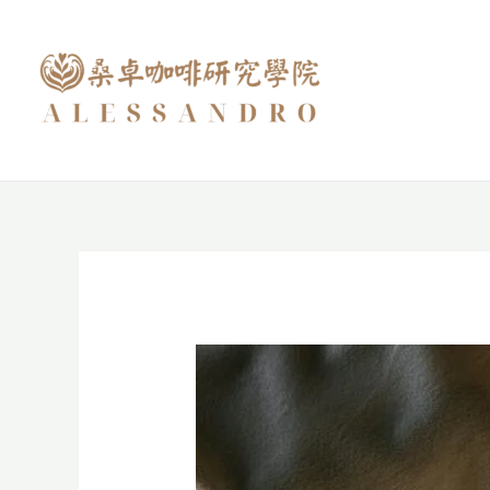
跳
至
主
要
內
容