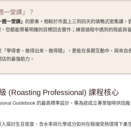
週一堂課」？
一週一堂課」
的節奏。相較於市面上三到四天的填鴨式密集課，
課，您都能帶著明確的目標回去實作；練習過程中遇到的瑕疵與
您「學得會、做得出來、做得穩」，更能在長期互動中，與來自
開店的最強助力。
oasting Professional) 課程核心
Professional Guidebook 的最高標準設計，專為欲成立專業
深入探討生豆密度、含水率與化學成分如何在極端受熱環境下產