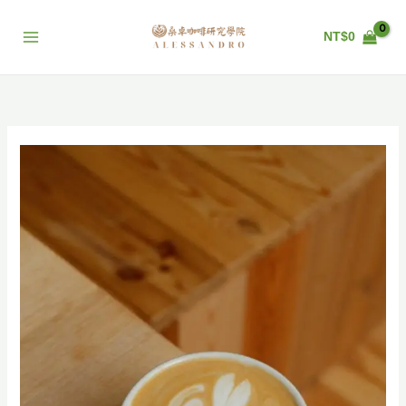
跳
至
NT$
0
主
要
內
容