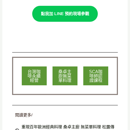
點我加 LINE 預約現場參觀
台灣咖
桑卓主
SCA咖
啡永續
廚無菜
啡師認
經營
單料理
證課程
閱讀更多/
重現百年歐洲經典料理 桑卓主廚 無菜單料理 松露傳