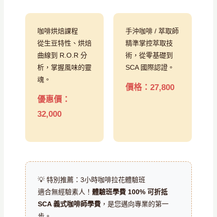
咖啡烘焙課程
手沖咖啡 / 萃取師
從生豆特性、烘焙
精準掌控萃取技
曲線到 R.O.R 分
術，從零基礎到
析，掌握風味的靈
SCA 國際認證。
魂。
價格：27,800
優惠價：
32,000
💡 特別推薦：3小時咖啡拉花體驗班
適合無經驗素人！
體驗班學費 100% 可折抵
SCA 義式咖啡師學費
，是您邁向專業的第一
步。