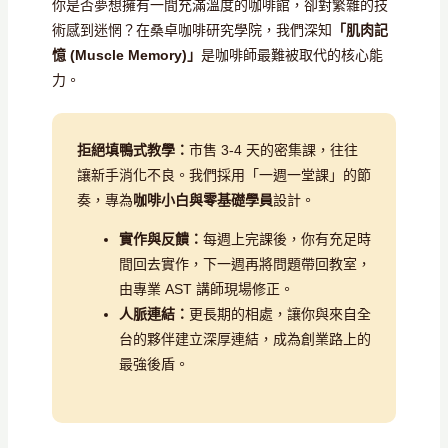
你是否夢想擁有一間充滿溫度的咖啡館，卻對繁雜的技
術感到迷惘？在桑卓咖啡研究學院，我們深知
「肌肉記
憶 (Muscle Memory)」
是咖啡師最難被取代的核心能
力。
拒絕填鴨式教學：
市售 3-4 天的密集課，往往
讓新手消化不良。我們採用「一週一堂課」的節
奏，專為
咖啡小白與零基礎學員
設計。
實作與反饋：
每週上完課後，你有充足時
間回去實作，下一週再將問題帶回教室，
由專業 AST 講師現場修正。
人脈連結：
更長期的相處，讓你與來自全
台的夥伴建立深厚連結，成為創業路上的
最強後盾。