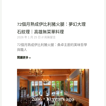
72個月熟成伊比利豬火腿：夢幻大理
石紋理｜高雄無菜單料理
2026 年 1 月 25 日
尚無留言
72個月熟成伊比利豬火腿：桑卓主廚的美味哲學
與職人
閱讀更多 »