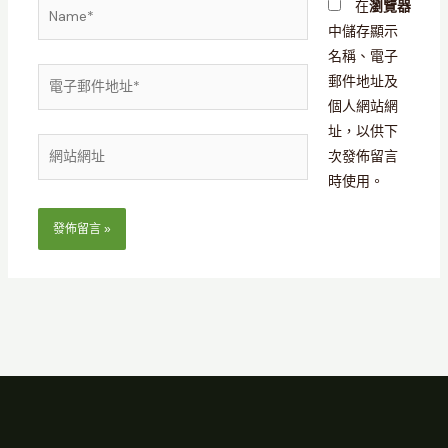
Name*
在
瀏覽器
中儲存顯示
名稱、電子
電
郵件地址及
子
個人網站網
郵
址，以供下
網
件
次發佈留言
站
地
時使用。
網
址
址
*